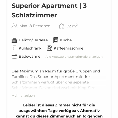
Superior Apartment | 3
Schlafzimmer
2
Max.: 8 Personen
72
m
Balkon/Terrasse
Küche
Kühlschrank
Kaffeemaschine
Badewanne
Alle Ausstattungsmerkmale anzeigen
Das Maximum an Raum für große Gruppen und
Familien: Das Superior Apartment mit drei
Schlafzimmern verfügt über drei separate
Schlafzimmer. Davon sind zwei mit King-Size-
Doppelbett, und eines, je nach Einheit, mit einem
Mehr anzeigen
Doppelbett oder zwei Einzelbetten. Im
Wohnbereich befindet sich noch eine bequeme
Leider ist dieses Zimmer nicht für die
Schlafcouch für zwei Personen. Das Apartment
ausgewählten Tage verfügbar. Alternativ
bietet bequem Platz für bis zu acht Personen.
kannst du dieses Zimmer auch an folgenden