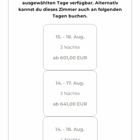
ausgestatteter Küche und privatem Balkon bietet
ausgewählten Tage verfügbar. Alternativ
es bequem Platz für bis zu sechs Personen.
kannst du dieses Zimmer auch an folgenden
Tagen buchen.
15. - 18. Aug.
3 Nächte
ab 601,00 EUR
14. - 17. Aug.
3 Nächte
ab 641,00 EUR
14. - 18. Aug.
4 Nächte