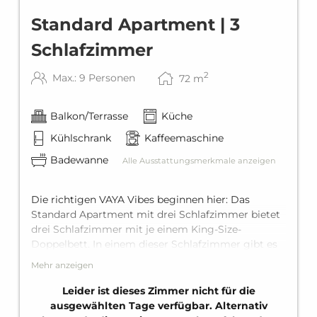
Standard Apartment | 3
Schlafzimmer
2
Max.: 9 Personen
72
m
Balkon/Terrasse
Küche
Kühlschrank
Kaffeemaschine
Badewanne
Alle Ausstattungsmerkmale anzeigen
Die richtigen VAYA Vibes beginnen hier: Das
Standard Apartment mit drei Schlafzimmer bietet
drei Schlafzimmer mit je einem King-Size-
Doppelbett. In einem dieser Schlafzimmer gibt es
zusätzlich ein Einzelbett und ein Stockbett für zwei
Mehr anzeigen
Personen, und dazu eine bequeme Schlafcouch für
zwei Personen im Wohnbereich. Dazu kommen
Leider ist dieses Zimmer nicht für die
zwei bequeme Bäder mit Badewanne, eine voll
ausgewählten Tage verfügbar. Alternativ