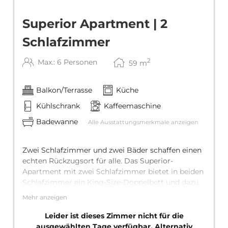
Superior Apartment | 2
Schlafzimmer
2
Max.: 6 Personen
59
m
Balkon/Terrasse
Küche
Kühlschrank
Kaffeemaschine
Badewanne
Alle Ausstattungsmerkmale anzeigen
Zwei Schlafzimmer und zwei Bäder schaffen einen
echten Rückzugsort für alle. Das Superior-
Apartment mit zwei Schlafzimmer bietet in beiden
Schlafzimmer ein King-Size-Doppelbett und dazu
eine bequeme Schlafcouch für zwei Personen im
Mehr anzeigen
Wohnbereich. Es ist komplett ausgestattet mit
zwei eigenen Bädern mit Badewanne, einer voll
Leider ist dieses Zimmer nicht für die
ausgestatteten Küche und einem privaten Balkon.
ausgewählten Tage verfügbar. Alternativ