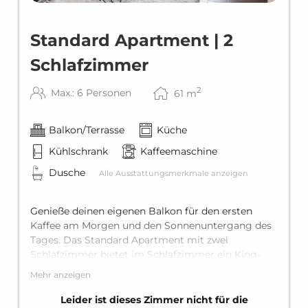
Standard Apartment | 2
Schlafzimmer
2
Max.: 6 Personen
61
m
Balkon/Terrasse
Küche
Kühlschrank
Kaffeemaschine
Dusche
Alle Ausstattungsmerkmale anzeigen
Genieße deinen eigenen Balkon für den ersten
Kaffee am Morgen und den Sonnenuntergang des
Tages. Das Standard Apartment mit zwei
Schlafzimmer bietet im Schlafzimmer ein King-
Size-Doppelbett und im Wohnbereich eine
Mehr anzeigen
bequeme Schlafcouch für zwei weitere Personen.
Inklusive eigenem Bad mit Dusche, voll
Leider ist dieses Zimmer nicht für die