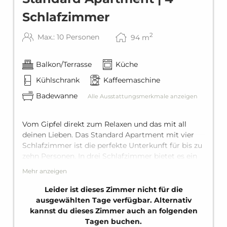
Schlafzimmer
2
Max.: 10 Personen
94
m
Balkon/Terrasse
Küche
Kühlschrank
Kaffeemaschine
Badewanne
Alle Ausstattungsmerkmale anzeigen
Vom Gipfel direkt zum Relaxen und das mit all
deinen Lieben. Das Standard Apartment mit vier
Schlafzimmer ist die perfekte Unterkunft für bis zu
zehn Personen. In drei Schlafzimmer bietet es ein
King-Size-Doppelbettund eines bietet zwei
Mehr anzeigen
Einzelbetten. Im Wohnbereich verfügt es noch
über eine bequeme Schlafcouch für zwei weitere
Leider ist dieses Zimmer nicht für die
Gäste. Perfekt ausgestattet mit zwei Bädern mit
ausgewählten Tage verfügbar. Alternativ
Badewanne, einer voll ausgestatteten Küche und
kannst du dieses Zimmer auch an folgenden
einem privaten Balkon. Der perfekte Urlaub kann
Tagen buchen.