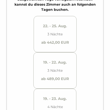
Mit Platz für bis zu sechs Personen ist es ideal für
kannst du dieses Zimmer auch an folgenden
Familien oder größere Gruppen.
Tagen buchen.
22. - 25. Aug.
3 Nächte
ab 442,00 EUR
19. - 22. Aug.
3 Nächte
ab 489,00 EUR
19. - 23. Aug.
4 Nächte