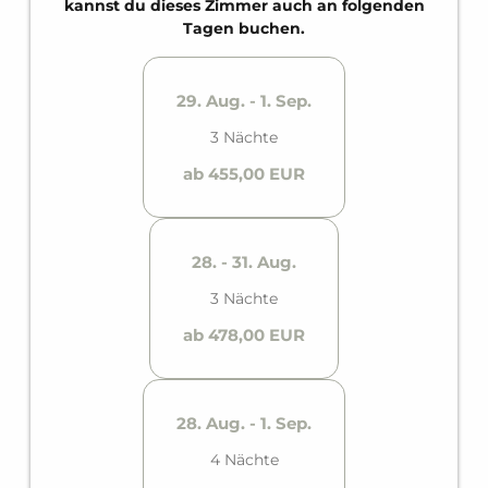
ausgestattete Küche und ein privater Balkon. Platz
kannst du dieses Zimmer auch an folgenden
für bis zu neun Personen.
Tagen buchen.
29. Aug. - 1. Sep.
3 Nächte
ab 455,00 EUR
28. - 31. Aug.
3 Nächte
ab 478,00 EUR
28. Aug. - 1. Sep.
4 Nächte