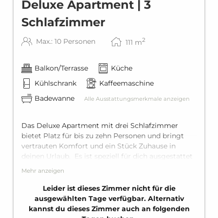
Deluxe Apartment | 3
Schlafzimmer
2
Max.: 10 Personen
111
m
Balkon/Terrasse
Küche
Kühlschrank
Kaffeemaschine
Badewanne
Alle Ausstattungsmerkmale anzeigen
Das Deluxe Apartment mit drei Schlafzimmer
bietet Platz für bis zu zehn Personen und bringt
vertrauten Komfort und ein Stück Zuhause in
deinen Urlaub. Es ist speziell für dich ausgestattet
mit zwei Schlafzimmer mit je einem King-Size-
Mehr anzeigen
Doppelbett, im dritten Schlafzimmer mit einem
King-Size-Doppelbett und einem Stockbett für
Leider ist dieses Zimmer nicht für die
zwei Personen. Dazu kommt eine bequeme
ausgewählten Tage verfügbar. Alternativ
Schlafcouch für zwei Personen im Wohnbereich.
kannst du dieses Zimmer auch an folgenden
Das Apartment bietet zwei Bäder mit Badewanne,